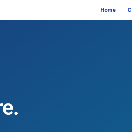
Home
C
re.