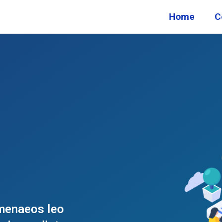
Home
C
imenaeos leo